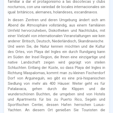
familiar a dar el protagonismo a las discotecas y clubs
nocturnos, con una variedad de locales internacionales sin
igual: británicos, alemanes, holandeses, escandinavos.
In diesen Zentren und deren Umgebung ändert sich am
Abend die Atmosphäre vollständig, aus einem familiären
Umfeld hervorzuheben, Diskotheken und Nachtclubs, mit
einer Vielzahl von internationalen Veranstaltungen wie kein
anderer: Britisch, Deutsch, Niederländisch, Skandinavische.
Und wenn Sie, die Natur kennen möchten und die Kultur
des Ortes, von Playa del Ingles ein durch Rundgang kann
im Süden der Insel Region, die Ihnen eine einzigartige und
native Landschaft zeigen wird geprägt von steilen
Schluchten. Entlang der Küste, so dass Playa del Ingles in
Richtung Maspalomas, kommt man zu kleinen Fischerdorf
Dorf von Arguineguín, wo gibt es eine prä-hispanischen
Siedlung von mehr als 400 Häuser. Weiter geht es für
Patalavaca, gehen durch die Klippen und die
wunderschönen Buchten, die umgeben sind von Hotels
und Apartments für bis zu Puerto Rico, Segeln und
Sportfischen Center, dessen Hafen herrschen Luxus-
Yachten. An diesem Ort genießen Sie Touristen die