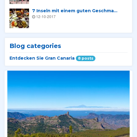
7 Inseln mit einem guten Geschma...
12-10-2017
Blog categories
Entdecken Sie Gran Canaria
8 posts
Verwandte Tours