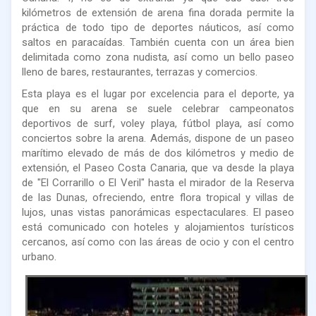
kilómetros de extensión de arena fina dorada permite la
práctica de todo tipo de deportes náuticos, así como
saltos en paracaídas. También cuenta con un área bien
delimitada como zona nudista, así como un bello paseo
lleno de bares, restaurantes, terrazas y comercios.
Esta playa es el lugar por excelencia para el deporte, ya
que en su arena se suele celebrar campeonatos
deportivos de surf, voley playa, fútbol playa, así como
conciertos sobre la arena. Además, dispone de un paseo
marítimo elevado de más de dos kilómetros y medio de
extensión, el Paseo Costa Canaria, que va desde la playa
de "El Corrarillo o El Veril" hasta el mirador de la Reserva
de las Dunas, ofreciendo, entre flora tropical y villas de
lujos, unas vistas panorámicas espectaculares. El paseo
está comunicado con hoteles y alojamientos turísticos
cercanos, así como con las áreas de ocio y con el centro
urbano.