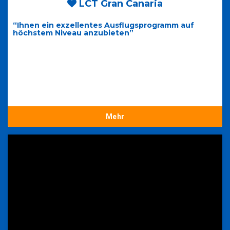
LCT Gran Canaria
“Ihnen ein exzellentes Ausflugsprogramm auf
höchstem Niveau anzubieten”
Mehr