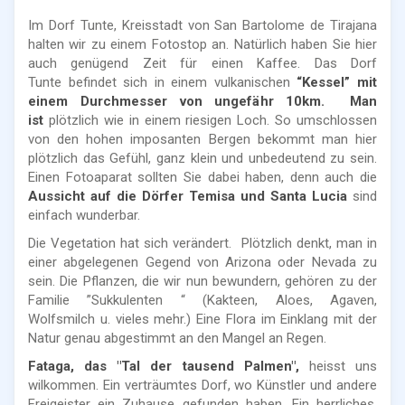
Im Dorf Tunte, Kreisstadt von San Bartolome de Tirajana
halten wir zu einem Fotostop an. Natürlich haben Sie hier
auch genügend Zeit für einen Kaffee. Das Dorf
Tunte befindet sich in einem vulkanischen
“Kessel” mit
einem Durchmesser von ungefähr 10km. Man
ist
plötzlich wie in einem riesigen Loch. So umschlossen
von den hohen imposanten Bergen bekommt man hier
plötzlich das Gefühl, ganz klein und unbedeutend zu sein.
Einen Fotoaparat sollten Sie dabei haben, denn auch die
Aussicht auf die Dörfer Temisa und Santa Lucia
sind
einfach wunderbar.
Die Vegetation hat sich verändert. Plötzlich denkt, man in
einer abgelegenen Gegend von Arizona oder Nevada zu
sein. Die Pflanzen, die wir nun bewundern, gehören zu der
Familie ”Sukkulenten “ (Kakteen, Aloes, Agaven,
Wolfsmilch u. vieles mehr.) Eine Flora im Einklang mit der
Natur genau abgestimmt an den Mangel an Regen.
Fataga, das "Tal der tausend Palmen",
heisst uns
wilkommen. Ein verträumtes Dorf, wo Künstler und andere
Freigeister ein Zuhause gefunden haben. Ein herrliches,