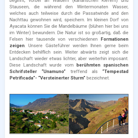
beginnt, vorbei an Wäldern (kanarischen Kiefern) und
Stauseen, die während den Wintermonaten Wasser,
welches auch teilweise durch die Passatwinde and den
Nachttau gewohnen wird, speichern. Im kleinen Dorf von
Ayacata können Sie die Mandelbäume (blühen hier bei uns
im Winter) bewundern. Die Natur ist so großartig, daß die
Felsen hier tausende von verschiedenen
Formationen
zeigen
. Unsere Gästeführer werden Ihnen gerne beim
Entdecken behilflich sein. Weiter abwärts zeigt sich die
Landschaft wieder etwas lichter, aber weiterhin imposant.
Diese Landschaft wurde vom
berühmten spanischen
Schrifsteller “Unamuno”
treffend
als
“Tempestad
Petrificada”- “Versteinerter Sturm”
bezeichnet.