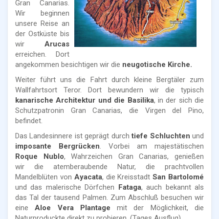
Gran Canarias.
Wir beginnen
unsere Reise an
der Ostküste bis
wir
Arucas
erreichen. Dort
angekommen besichtigen wir die
neugotische Kirche.
Weiter führt uns die Fahrt durch kleine Bergtäler zum
Wallfahrtsort Teror. Dort bewundern wir die typisch
kanarische Architektur und die Basilika
, in der sich die
Schutzpatronin Gran Canarias, die Virgen del Pino,
befindet.
Das Landesinnere ist geprägt durch
tiefe Schluchten
und
imposante Bergrücken
. Vorbei am majestätischen
Roque Nublo
, Wahrzeichen Gran Canarias, genießen
wir die atemberaubende Natur, die prachtvollen
Mandelblüten von
Ayacata
, die Kreisstadt
San Bartolomé
und das malerische Dörfchen
Fataga
, auch bekannt als
das Tal der tausend Palmen. Zum Abschluß besuchen wir
eine
Aloe Vera
Plantage
mit der Möglichkeit, die
Naturproduckte direkt zu probieren. (Tages Ausflug)