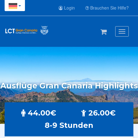
Login
Brauchen Sie Hilfe?
Toggle
navigati
Ausflüge Gran Canaria Highlights
44.00€
26.00€
8-9 Stunden