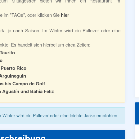
Zum Mittagessen bieten wir Ihnen ein Restaurant im
ie im "FAQs", oder klicken Sie
hier
k, je nach Saison. Im Winter wird ein Pullover oder eine
kte, Es handelt sich hierbei um circa Zeiten:
Taurito
ro
 Puerto Rico
 Arguineguin
s bis Campo de Golf
n Agustín und Bahía Feliz
 Winter wird ein Pullover oder eine leichte Jacke empfohlen.
schreibung