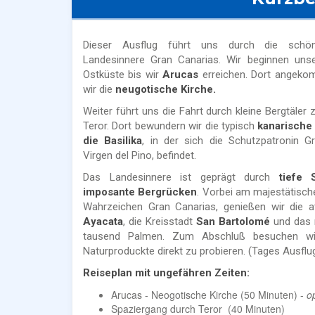
Dieser Ausflug führt uns durch die schön
Landesinnere Gran Canarias. Wir beginnen uns
Ostküste bis wir
Arucas
erreichen. Dort angeko
wir die
neugotische Kirche.
Weiter führt uns die Fahrt durch kleine Bergtäler
Teror. Dort bewundern wir die typisch
kanarische
die Basilika
, in der sich die Schutzpatronin G
Virgen del Pino, befindet.
Das Landesinnere ist geprägt durch
tiefe 
imposante Bergrücken
. Vorbei am majestätisc
Wahrzeichen Gran Canarias, genießen wir die a
Ayacata
, die Kreisstadt
San Bartolomé
und das 
tausend Palmen. Zum Abschluß besuchen w
Naturproduckte direkt zu probieren. (Tages Ausflu
Reiseplan mit ungefähren Zeiten:
Arucas - Neogotische Kirche (50 Minuten) -
o
Spaziergang durch Teror (40 Minuten)