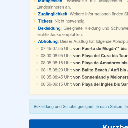
Mittagessen
: Wahlweise mit Mittagessen. 
Landesinneren an.
Zugänglichkeit
: Weitere Informationen finden S
Tickets
: Nicht notwendig.
Bekleidung
: Geeignete Kleidung und Schuhwer
leichte Jacke empfohlen.
Abholung
: Dieser Ausflug hat folgende Abholpun
07:45-07:55 Uhr:
von Puerto de Mogán** bis
08:00-08:05 Uhr:
von Playa del Cura bis Tau
08:05-08:15 Uhr:
von Playa de Amadores bis
08:15-08:20 Uhr:
von Balito Beach / Anfi bis
08:35-08:45 Uhr:
von Sonnenland y Melonera
08:50-09:15 Uhr:
von Playa del Inglés bis Sa
Bekleidung und Schuhe geeignet, je nach Saison. Im
Kurzbe