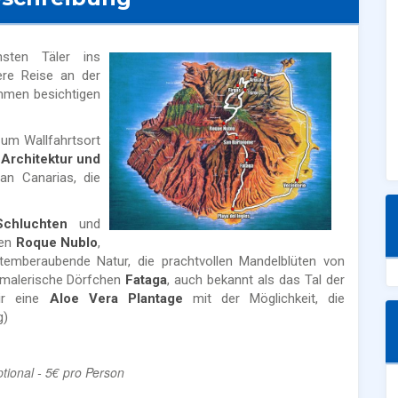
sten Täler ins
ere Reise an der
mmen besichtigen
 zum Wallfahrtsort
 Architektur und
ran Canarias, die
Schluchten
und
hen
Roque Nublo
,
temberaubende Natur, die prachtvollen Mandelblüten von
malerische Dörfchen
Fataga
, auch bekannt als das Tal der
ir eine
Aloe Vera
Plantage
mit der Möglichkeit, die
g)
ptional - 5€ pro Person