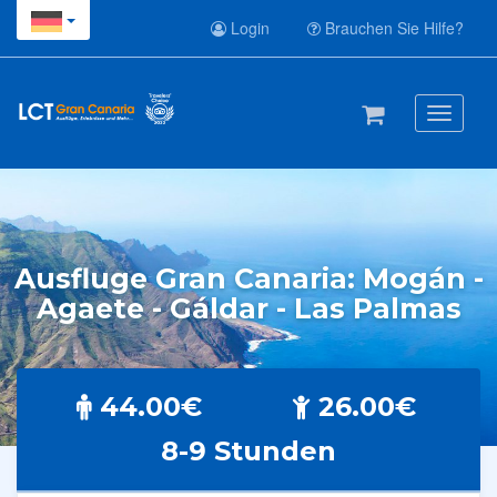
Login
Brauchen Sie Hilfe?
Toggle
navigati
Ausfluge Gran Canaria: Mogán -
Agaete - Gáldar - Las Palmas
44.00€
26.00€
8-9 Stunden