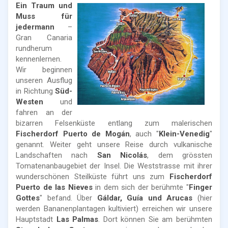
Ein Traum und
Muss für
jedermann
–
Gran Canaria
rundherum
kennenlernen.
Wir beginnen
unseren Ausflug
in Richtung
Süd-
Westen
und
fahren an der
bizarren Felsenküste entlang zum malerischen
Fischerdorf Puerto de Mogán
, auch "
Klein-Venedig
"
genannt. Weiter geht unsere Reise durch vulkanische
Landschaften nach
San Nicolás
, dem grössten
Tomatenanbaugebiet der Insel. Die Weststrasse mit ihrer
wunderschönen Steilküste führt uns zum
Fischerdorf
Puerto de las Nieves
in dem sich der berühmte "
Finger
Gottes
" befand. Über
Gáldar, Guía und Arucas
(hier
werden Bananenplantagen kultiviert) erreichen wir unsere
Hauptstadt
Las Palmas
. Dort können Sie am berühmten